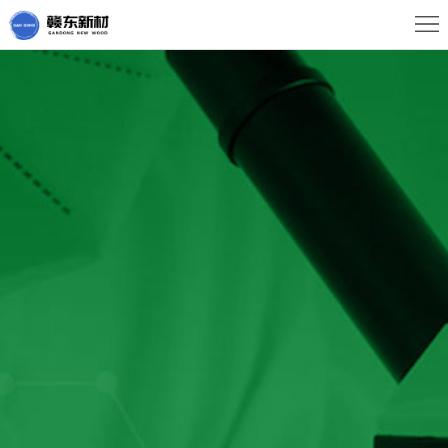
首
页
关
于
新
我
闻
产
们
动
品
经
态
中
典
服
心
案
务
联
例
中
系
心
我
们